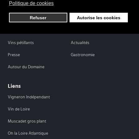
Politique de cookies
Domaine Martin-Luneau
Refuser
Autorise les cookies
Savoir-Faire
Vins Blancs
Vins Rouges
Vins Rosés
Vins pétillants
Actualités
Presse
Gastronomie
Autour du Domaine
Liens
Vigneron Indépendant
Vin de Loire
Muscadet gros plant
Oh la Loire Atlantique