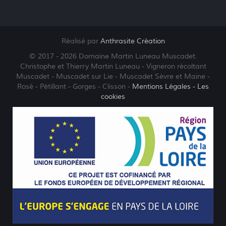
Réalisé par
Anthrasite Création
© 2017 - 2026 Domaine Martin Luneau Muscadet.
Christophe et Thierry Martin Luneau - Vigneron récoltant
Muscadet - Muscadet sur Lie - Muscadet Sèvre et Maine -
Rosé - Pétillant - Gorges - Clisson -
Mentions Légales
- Les
cookies