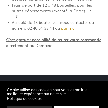
Frais de port de 12 à 48 bouteilles, pour les
autres départements (excepté la Corse) = 95€
TTC
Au-delà de 48 bouteilles : nous contacter au
numéro 02 40 54 38 44 ou
par mail
C’est gratuit : possibilité de retirer votre commande
directement au Domaine
Domaine Martin-Luneau
Ce site utilise des cookies pour vous garantir la
meilleure expérience sur notre site.
Politique de cookies
Savoir-Faire
Vins Blancs
Vins Rouges
Vins Rosés