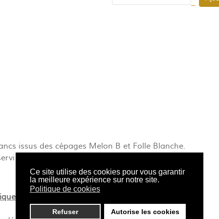
–
lancs issus des cépages Melon B et Folle Blanche.
rvi à l’apéritif avec divers alcools.
Ce site utilise des cookies pour vous garantir
la meilleure expérience sur notre site.
Politique de cookies
uniquement en France Métropolitaine (excepté la Corse)
Refuser
Autorise les cookies