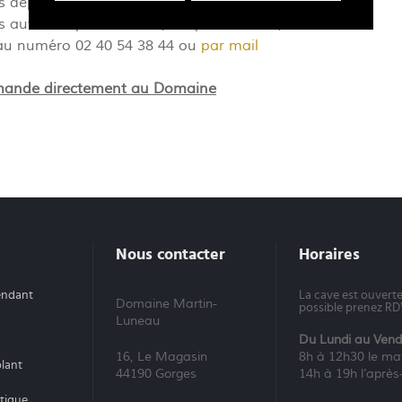
 les départements 35-44-49-53-56-85 = 55€ TTC
les autres départements (excepté la Corse) = 95€ TTC
r au numéro 02 40 54 38 44 ou
par mail
commande directement au Domaine
Nous contacter
Horaires
endant
La cave est ouverte,
Domaine Martin-
possible prenez R
Luneau
Du Lundi au Vendr
16, Le Magasin
8h à 12h30 le ma
lant
44190 Gorges
14h à 19h l’après
ntique