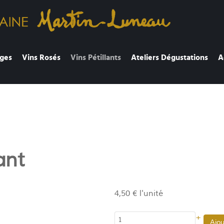
ges
Vins Rosés
Vins Pétillants
Ateliers Dégustations
A
ant
4,50 €
l'unité
+
Ajou