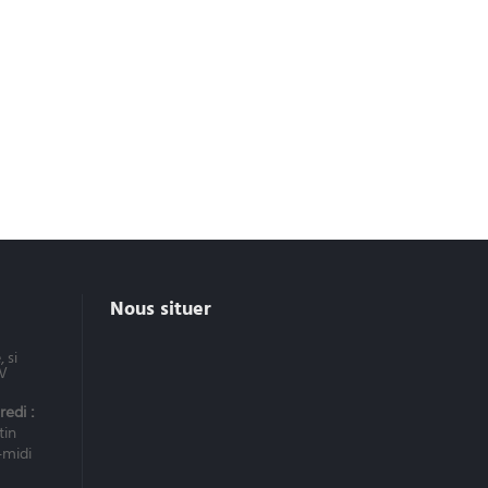
Nous situer
 si
DV
edi :
tin
-midi