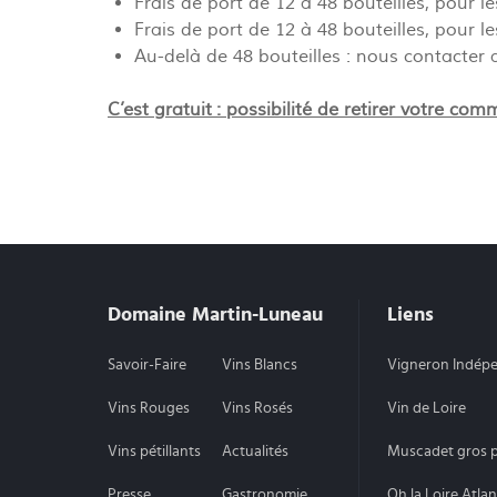
Frais de port de 12 à 48 bouteilles, pour
Frais de port de 12 à 48 bouteilles, pour 
Au-delà de 48 bouteilles : nous contacte
C’est gratuit : possibilité de retirer votre 
Domaine Martin-Luneau
Liens
Savoir-Faire
Vins Blancs
Vigneron Indép
Vins Rouges
Vins Rosés
Vin de Loire
Vins pétillants
Actualités
Muscadet gros p
Presse
Gastronomie
Oh la Loire Atla