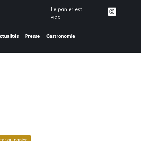
Le panier est
vide
ctualités
Presse
Gastronomie
ter au panier