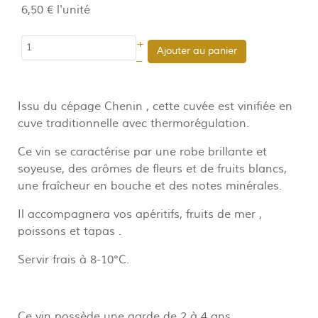
6,50 €
l'unité
+
Ajouter au panier
–
Issu du cépage Chenin , cette cuvée est vinifiée en
cuve traditionnelle avec thermorégulation.
Ce vin se caractérise par une robe brillante et
soyeuse, des arômes de fleurs et de fruits blancs,
une fraîcheur en bouche et des notes minérales.
Il accompagnera vos apéritifs, fruits de mer ,
poissons et tapas .
Servir frais à 8-10°C.
Ce vin possède une garde de 2 à 4 ans.