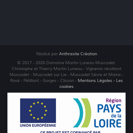
Réalisé par
Anthrasite Création
© 2017 - 2026 Domaine Martin Luneau Muscadet.
Christophe et Thierry Martin Luneau - Vigneron récoltant
Muscadet - Muscadet sur Lie - Muscadet Sèvre et Maine -
Rosé - Pétillant - Gorges - Clisson -
Mentions Légales
- Les
cookies