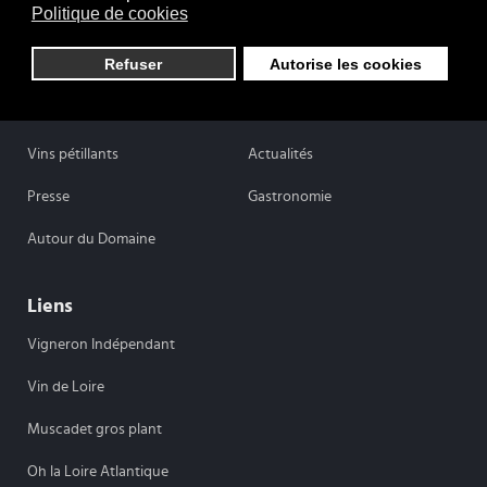
Politique de cookies
Domaine Martin-Luneau
Refuser
Autorise les cookies
Savoir-Faire
Vins Blancs
Vins Rouges
Vins Rosés
Vins pétillants
Actualités
Presse
Gastronomie
Autour du Domaine
Liens
Vigneron Indépendant
Vin de Loire
Muscadet gros plant
Oh la Loire Atlantique