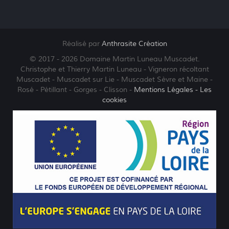
Réalisé par
Anthrasite Création
© 2017 - 2026 Domaine Martin Luneau Muscadet.
Christophe et Thierry Martin Luneau - Vigneron récoltant
Muscadet - Muscadet sur Lie - Muscadet Sèvre et Maine -
Rosé - Pétillant - Gorges - Clisson -
Mentions Légales
- Les
cookies