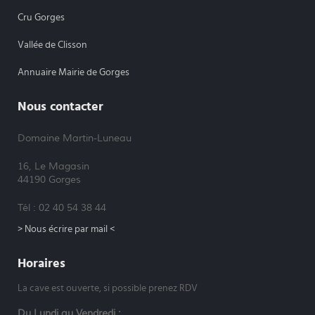
Cru Gorges
Vallée de Clisson
Annuaire Mairie de Gorges
Nous contacter
Domaine Martin-Luneau
16, Le Magasin
44190 Gorges
Tél : 02 40 54 38 44
> Nous écrire par mail <
Horaires
La cave est ouverte, si possible prenez RDV
Du Lundi au Vendredi :