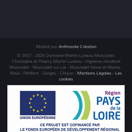
Réalisé par
Anthrasite Création
© 2017 - 2026 Domaine Martin Luneau Muscadet.
Christophe et Thierry Martin Luneau - Vigneron récoltant
Muscadet - Muscadet sur Lie - Muscadet Sèvre et Maine -
Rosé - Pétillant - Gorges - Clisson -
Mentions Légales
- Les
cookies